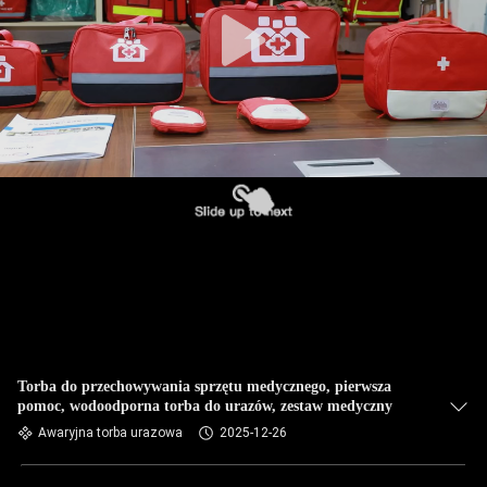
KONTROLA
JAKOŚCI
SKONTAKTUJ
SIĘ
Z
NAMI
NOWOŚCI
SPRAWY
Torba do przechowywania sprzętu medycznego, pierwsza
pomoc, wodoodporna torba do urazów, zestaw medyczny
Awaryjna torba urazowa
2025-12-26
POPROŚ