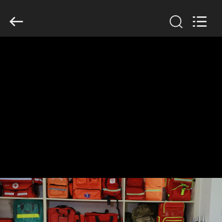
2026
Saferlife
Products
Co.,
Ltd..
All
Rights
Reserved.
DO
DOMU
PRODUKTY
O
NAS
WYCIECZKA
PO
FABRYCE