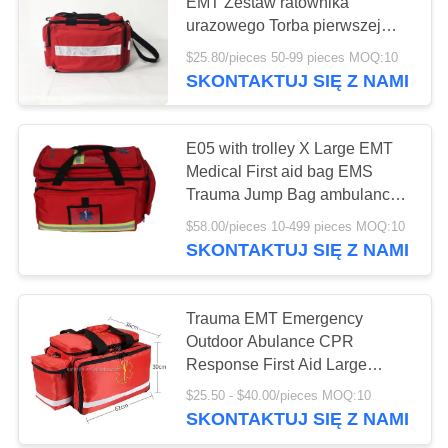
O
EMT Zestaw ratownika
urazowego Torba pierwszej
WYCENĘ
pomocy
$25.80/pieces 50-99 pieces MOQ:10
181
SKONTAKTUJ SIĘ Z NAMI
SITEMAP
Zaopatrzenie w
sprzęt pierwszej
E05 with trolley X Large EMT
POLITYKA
Medical First aid bag EMS
pomocy
PRYWATNOŚCI
Trauma Jump Bag ambulance
emergency backpack
$58.00/pieces 10-499 pieces MOQ:10
SKONTAKTUJ SIĘ Z NAMI
235
Artykuły medyczne
Trauma EMT Emergency
Outdoor Abulance CPR
do opieki domowej
Response First Aid Large
Capacity With Shoulder Strap
$25.50 - $40.00/pieces MOQ:10
Bag
SKONTAKTUJ SIĘ Z NAMI