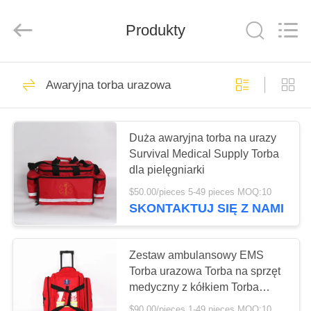
2026
Saferlife
Products
Co.,
Produkty
Ltd..
All
Rights
Reserved.
DO
138
Awaryjna torba urazowa
DOMU
Podróżny zestaw
pierwszej pomocy
PRODUKTY
Duża awaryjna torba na urazy
Survival Medical Supply Torba
dla pielęgniarki
O
$50.00/pieces 5-49 pieces MOQ:10
NAS
SKONTAKTUJ SIĘ Z NAMI
77
Przenośny zestaw
WYCIECZKA
Zestaw ambulansowy EMS
PO
Torba urazowa Torba na sprzęt
pierwszej pomocy
medyczny z kółkiem Torba
FABRYCE
ratownicza na wypadek
$90.00/pieces 1-49 pieces MOQ:10