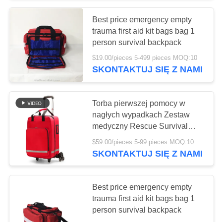
Best price emergency empty
135
trauma first aid kit bags bag 1
Bandaże z taśmy
person survival backpack
$19.00/pieces 5-499 pieces MOQ:10
medycznej
SKONTAKTUJ SIĘ Z NAMI
Torba pierwszej pomocy w
nagłych wypadkach Zestaw
medyczny Rescue Survival
9
Backpack
$59.00/pieces 5-99 pieces MOQ:10
Apteczka
SKONTAKTUJ SIĘ Z NAMI
samochodowa
Best price emergency empty
trauma first aid kit bags bag 1
person survival backpack