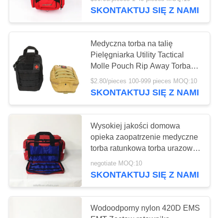
trzęsienia ziemi Plecak na
SKONTAKTUJ SIĘ Z NAMI
KONTROLA
kółkach do ambulansu
JAKOŚCI
45
Medyczna torba na talię
Pielęgniarka Utility Tactical
Taktyczna apteczka
SKONTAKTUJ
Molle Pouch Rip Away Torba
pierwszej pomocy Rescue
pierwszej pomocy
SIĘ
$2.80/pieces 100-999 pieces MOQ:10
SKONTAKTUJ SIĘ Z NAMI
Z
NAMI
Wysokiej jakości domowa
opieka zaopatrzenie medyczne
NOWOŚCI
133
torba ratunkowa torba urazowa
torby pierwszej pomocy
Pudełko z
negotiate MOQ:10
SPRAWY
SKONTAKTUJ SIĘ Z NAMI
dozownikiem
pigułek
POPROŚ
Wodoodporny nylon 420D EMS