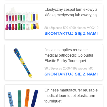
Elastyczny zespół turniekowy z
135
kłódką medyczną lub awaryjną
Bandaże z taśmy
$0.48/pieces 500-4999 pieces MOQ:10
medycznej
SKONTAKTUJ SIĘ Z NAMI
first aid supplies reusable
medical orthopedic Colourful
Elastic Sticky Tourniquet
9
$0.53/pieces 2000-4999 pieces MOQ:10
Apteczka
SKONTAKTUJ SIĘ Z NAMI
samochodowa
Chinese manufacturer reusable
medical tourniquet elastic arm
tourniquet