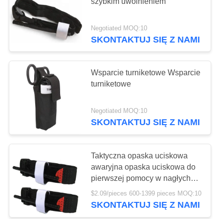
O
szybkim uwolnieniem
WYCENĘ
Negotiated MOQ:10
181
SKONTAKTUJ SIĘ Z NAMI
SITEMAP
Zaopatrzenie w
sprzęt pierwszej
Wsparcie turniketowe Wsparcie
POLITYKA
turniketowe
pomocy
PRYWATNOŚCI
Negotiated MOQ:10
SKONTAKTUJ SIĘ Z NAMI
235
Artykuły medyczne
Taktyczna opaska uciskowa
awaryjna opaska uciskowa do
do opieki domowej
pierwszej pomocy w nagłych
wypadkach zatrzymaj masowe
$2.09/pieces 600-1399 pieces MOQ:10
krwawienie
SKONTAKTUJ SIĘ Z NAMI