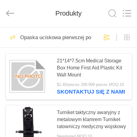
2026
Saferlife
Products
Co.,
Produkty
Ltd..
All
Rights
Reserved.
DO
138
Opaska uciskowa pierwszej pomocy
DOMU
Podróżny zestaw
pierwszej pomocy
PRODUKTY
21*14*7.5cm Medical Storage
Box Home First Aid Plastic Kit
Wall Mount
O
$1.40/pieces 200-999 pieces MOQ:10
NAS
SKONTAKTUJ SIĘ Z NAMI
77
Przenośny zestaw
WYCIECZKA
Turniket taktyczny awaryjny z
PO
metalowym klamrem Turniket
pierwszej pomocy
ratowniczy medyczny wojskowy
FABRYCE
Negotiated MOQ:10