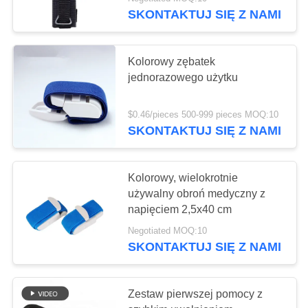
SKONTAKTUJ SIĘ Z NAMI
KONTROLA
JAKOŚCI
45
Kolorowy zębatek
jednorazowego użytku
Taktyczna apteczka
SKONTAKTUJ
pierwszej pomocy
SIĘ
$0.46/pieces 500-999 pieces MOQ:10
SKONTAKTUJ SIĘ Z NAMI
Z
NAMI
Kolorowy, wielokrotnie
używalny obroń medyczny z
NOWOŚCI
133
napięciem 2,5x40 cm
Pudełko z
Negotiated MOQ:10
SPRAWY
SKONTAKTUJ SIĘ Z NAMI
dozownikiem
pigułek
POPROŚ
Zestaw pierwszej pomocy z