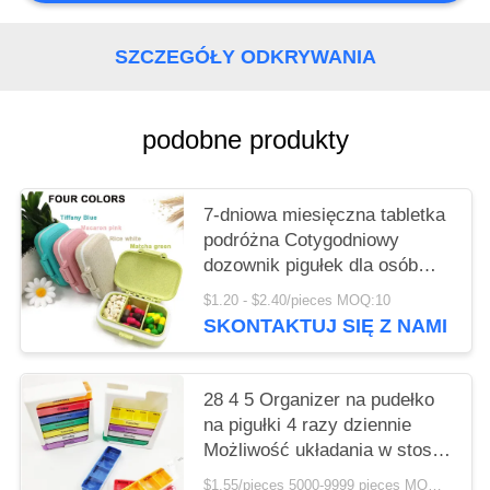
O
WYCENĘ
SZCZEGÓŁY ODKRYWANIA
SITEMAP
podobne produkty
POLITYKA
PRYWATNOŚCI
7-dniowa miesięczna tabletka
podróżna Cotygodniowy
dozownik pigułek dla osób
starszych 4 obudowy PC 3
$1.20 - $2.40/pieces MOQ:10
wyjmowane
SKONTAKTUJ SIĘ Z NAMI
28 4 5 Organizer na pudełko
na pigułki 4 razy dziennie
Możliwość układania w stosy
AM PM Uchwyt na tablet na
$1.55/pieces 5000-9999 pieces MOQ:10