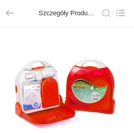
2026
Saferlife
Products
Co.,
Szczegóły Produktu
Ltd..
All
Rights
Reserved.
DO
DOMU
PRODUKTY
O
NAS
WYCIECZKA
PO
FABRYCE