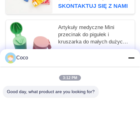
witaminy
SKONTAKTUJ SIĘ Z NAMI
Artykuły medyczne Mini
przecinak do pigułek i
kruszarka do małych dużych
pigułek 6,3 x 4,2 cm
$0.80/pieces 400-799 pieces MOQ:10
Coco
SKONTAKTUJ SIĘ Z NAMI
3:12 PM
popularne kategorie
Wszystko
Good day, what product are you looking for?
Podróżny Zestaw Pierwszej Pomocy
Przenośny Zestaw Pierwszej Pomocy
Taktyczna Apteczka Pierwszej Pomocy
Pudełko Z Dozownikiem Pigułek