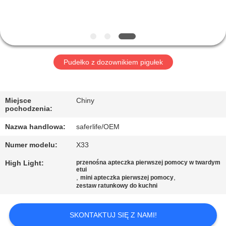
KONTROLA
JAKOŚCI
Pudełko z dozownikiem pigułek
SKONTAKTUJ
SIĘ
Z
Miejsce
Chiny
pochodzenia:
NAMI
Nazwa handlowa:
saferlife/OEM
Numer modelu:
X33
NOWOŚCI
High Light:
przenośna apteczka pierwszej pomocy w twardym
etui
,
,
mini apteczka pierwszej pomocy
SPRAWY
zestaw ratunkowy do kuchni
POPROŚ
SKONTAKTUJ SIĘ Z NAMI!